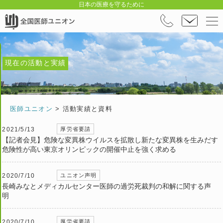
日本の医療を守るために
現在の活動と実績
医師ユニオン
>
活動実績と資料
2021/5/13
厚労省要請
【記者会見】危険な変異株ウイルスを拡散し新たな変異株を生みだす
危険性が高い東京オリンピックの開催中止を強く求める
2020/7/10
ユニオン声明
長崎みなとメディカルセンター医師の過労死裁判の和解に関する声
明
2020/7/10
厚労省要請