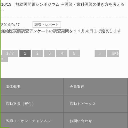
10/19 無給医問題シンポジウム ～医師・歯科医師の働き方を考える
～
2019/9/27
調査・レポート
無給医実態調査アンケ―トの調査期間を１１月末日まで延長します
1 / 7
1
2
3
4
5
...
»
最後
»
団体概要
会員案内
活動支援（寄付）
活動トピックス
医師ユニオン・チャンネル
お問い合わせ