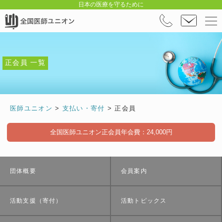
日本の医療を守るために
正会員 一覧
医師ユニオン
>
支払い・寄付
>
正会員
全国医師ユニオン正会員年会費：24,000円
団体概要
会員案内
活動支援（寄付）
活動トピックス